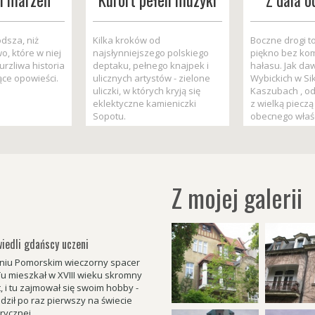
i marzeń
Kurort pełen muzyki
Z dala o
dsza, niż
Kilka kroków od
Boczne drogi to
o, które w niej
najsłynniejszego polskiego
piękno bez ko
burzliwa historia
deptaku, pełnego knajpek i
hałasu. Jak d
ące opowieści.
ulicznych artystów - zielone
Wybickich w Si
uliczki, w których kryją się
Kaszubach , o
eklektyczne kamieniczki
z wielką pieczą
Sopotu.
obecnego właśc
Z mojej galerii
iedli gdańscy uczeni
niu Pomorskim wieczorny spacer
 mieszkał w XVIII wieku skromny
, i tu zajmował się swoim hobby -
dził po raz pierwszy na świecie
rycznej.