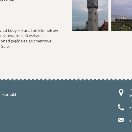
y od Łeby kilkanaście kilometrów
 też rowerem , ścieżkami
 ponad pięćdziesięciometrowej
Stilo.
E
Kontakt
l
+
i