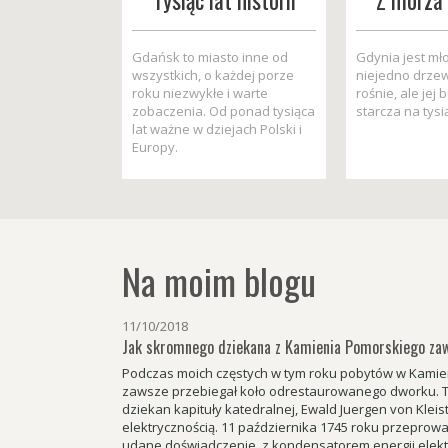
Tysiąc lat historii
Z morza 
Gdańsk to miasto inne od
Gdynia jest mło
wszystkich, o każdej porze
niejedno drzew
roku niezwykłe i warte
rośnie, ale jej 
zobaczenia. Od ponad tysiąca
starcza na tysi
lat ważne w dziejach Polski i
Europy.
Na moim blogu
11/10/2018
Jak skromnego dziekana z Kamienia Pomorskiego zaw
Podczas moich częstych w tym roku pobytów w Kamie
zawsze przebiegał koło odrestaurowanego dworku. Tu
dziekan kapituły katedralnej, Ewald Juergen von Kleist
elektrycznością. 11 października 1745 roku przeprowa
udane doświadczenie z kondensatorem energii elekt