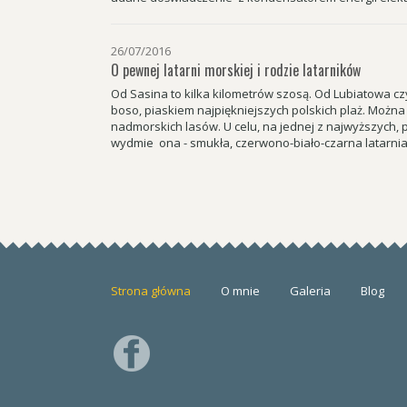
26/07/2016
O pewnej latarni morskiej i rodzie latarników
Od Sasina to kilka kilometrów szosą. Od Lubiatowa cz
boso, piaskiem najpiękniejszych polskich plaż. Można
nadmorskich lasów. U celu, na jednej z najwyższych,
wydmie ona - smukła, czerwono-biało-czarna latarnia 
Strona główna
O mnie
Galeria
Blog