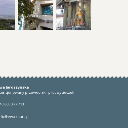
wa Jaroszyńska
icencjonowany przewodnik i pilot wycieczek
48 660 377 713
nfo@ewa-tours.pl