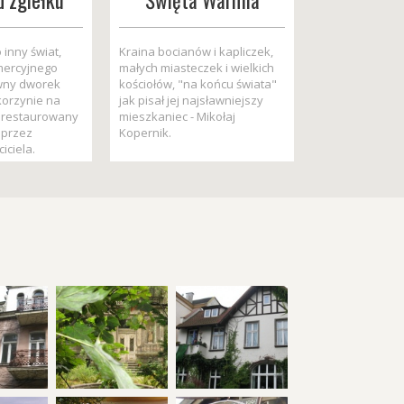
d zgiełku
Święta Warmia
 inny świat,
Kraina bocianów i kapliczek,
mercyjnego
małych miasteczek i wielkich
awny dworek
kościołów, "na końcu świata"
korzynie na
jak pisał jej najsławniejszy
drestaurowany
mieszkaniec - Mikołaj
 przez
Kopernik.
iciela.